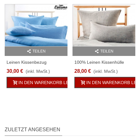
TEILEN
TEILEN
Leinen Kissenbezug
100% Leinen Kissenhülle
SALZACH Türkis-Blau
SIEG Anthrazit 160g/qm
30,00 €
28,00 €
(inkl. MwSt.)
(inkl. MwSt.)
Verschiedene Größen
Verschiedene Größen
IN DEN WARENKORB LEGEN
IN DEN WARENKORB LE
ZULETZT ANGESEHEN