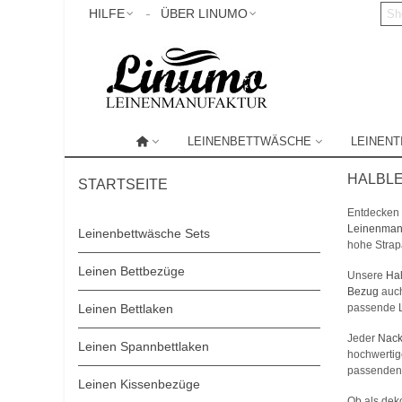
HILFE
ÜBER LINUMO
LEINENBETTWÄSCHE
LEINEN
HALBL
STARTSEITE
Entdecken 
Leinenman
Leinenbettwäsche Sets
hohe Strapa
Leinen Bettbezüge
Unsere
Ha
Bezug
auch
Leinen Bettlaken
passende L
Jeder
Nack
Leinen Spannbettlaken
hochwertige
passende
Leinen Kissenbezüge
Ob als dek