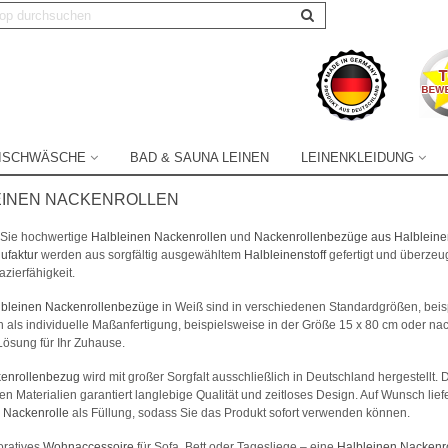
TISCHWÄSCHE
BAD & SAUNA LEINEN
LEINENKLEIDUNG
EINEN NACKENROLLEN
Sie hochwertige
Halbleinen Nackenrollen
und
Nackenrollenbezüge aus Halbleine
ufaktur
werden aus sorgfältig ausgewähltem
Halbleinenstoff
gefertigt und überzeu
zierfähigkeit.
lbleinen Nackenrollenbezüge
in Weiß sind in verschiedenen Standardgrößen, beispi
 als individuelle Maßanfertigung, beispielsweise in der Größe 15 x 80 cm oder na
ösung für Ihr Zuhause.
enrollenbezug
wird mit großer Sorgfalt ausschließlich in Deutschland hergestellt.
n Materialien garantiert langlebige Qualität und zeitloses Design. Auf Wunsch lief
n
Nackenrolle
als Füllung, sodass Sie das Produkt sofort verwenden können.
oratives
Wohnaccessoire
für Sofa, Bett oder Tagesliege – eine
Halbleinen Nackenr