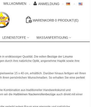
WILLKOMMEN
ANMELDUNG
WARENKORB
0
PRODUKT(E)
0
LEINENSTOFFE
MASSANFERTIGUNG
n
in erstklassiger Qualität. Die edlen
Bezüge
der
Linumo
gen durch ihre natürliche Optik, angenehme Haptik sowie ihre
elsweise 15 x 40 cm, erhältlich. Darüber hinaus fertigen wir Ihren
ch Ihren persönlichen Wunschmaßen. So erhalten Sie eine perfekt
 Die Kombination aus traditioneller Handwerkskunst und
ern wir die
Halbleinen Nackenrollenbezüge
auch direkt mit einer
olle
verleiht jedem Raum eine elegante und natürliche