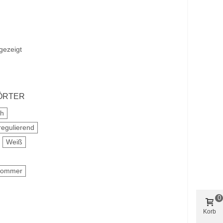
gezeigt
ÖRTER
ch
regulierend
Weiß
 Sommer
0
Korb