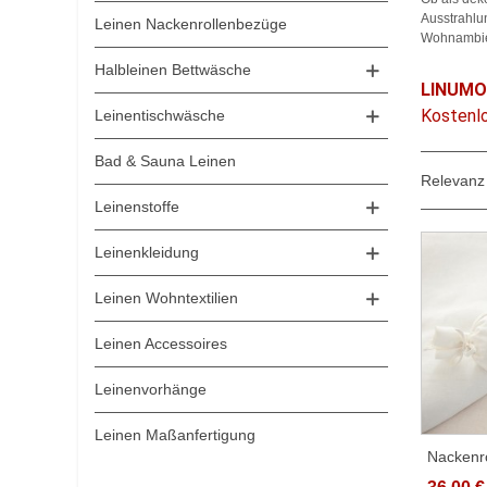
Ausstrahlun
Leinen Nackenrollenbezüge
Wohnambie
Halbleinen Bettwäsche
LINUMO
Kostenlo
Leinentischwäsche
Bad & Sauna Leinen
Relevan
Leinenstoffe
Leinenkleidung
Leinen Wohntextilien
Leinen Accessoires
Leinenvorhänge
Leinen Maßanfertigung
Nackenr
Weiss 1