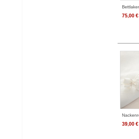
Bettlak
Baumwol
75,00 €
Nackenr
Weiß Mi
39,00 €