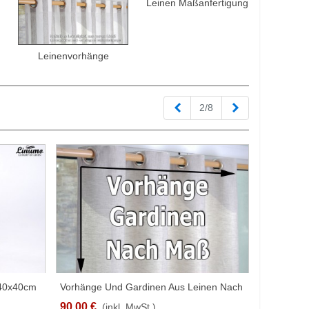
Leinen Maßanfertigung
Leinenvorhänge
Vorherige
Nächste
2/8
 40x40cm
Vorhänge Und Gardinen Aus Leinen Nach
SCHNELLANSICHT
Maß
90,00 €
(inkl. MwSt.)