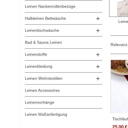
Leinen Nackenrollenbezüge
Halbleinen Bettwäsche
Lein
Leinentischwäsche
Bad & Sauna Leinen
Relevan
Leinenstoffe
Leinenkleidung
Leinen Wohntextilien
Leinen Accessoires
Leinenvorhänge
Leinen Maßanfertigung
Tischläu
25,00 €