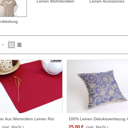
Leinen Wohntextilien
Leinen Accessoires
enkleidung
z
fer Aus Wertvollem Leinen Rot
100% Leinen Dekokissenbezug
SCHNELLANSICHT
SCHNELLANSICHT
Grau/Blau Jacquard
25,00 €
(inkl. MwSt.)
(inkl. MwSt.)