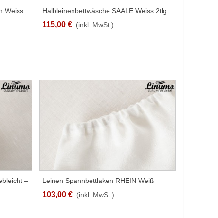
n Weiss
Halbleinenbettwäsche SAALE Weiss 2tlg.
SCHNELLANSICHT
63% Leinen 37% Baumwolle
115,00 €
(inkl. MwSt.)
bleicht –
Leinen Spannbettlaken RHEIN Weiß
SCHNELLANSICHT
Gebleicht – 100% Leinen (170g/qm) In
103,00 €
(inkl. MwSt.)
Verschiedenen Größen