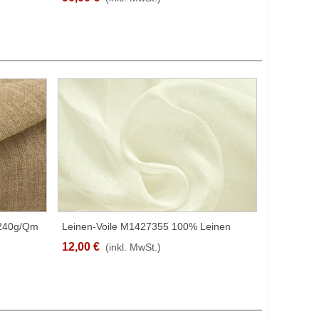
 240g/qm
Leinen-Voile M1427355 100% Leinen
SCHNELLANSICHT
Cremeweiß 120g/qm 150cm Breit
12,00 €
(inkl. MwSt.)
M1427355