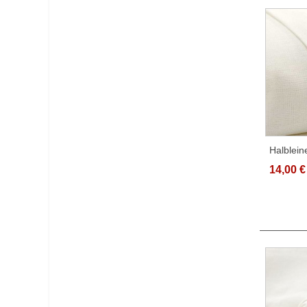
Halblei
140g/qm
14,00 €