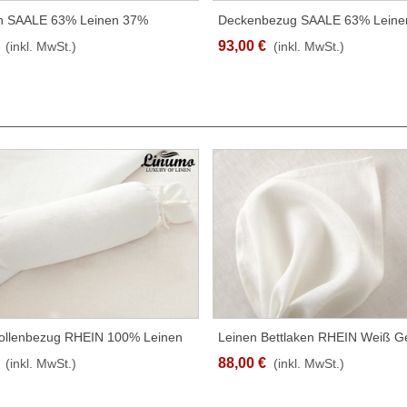
en SAALE 63% Leinen 37%
Deckenbezug SAALE 63% Leine
SCHNELLANSICHT
SCHNELLANSICHT
le Weiss 150X250cm
Versch. Grössen
93,00 €
(inkl. MwSt.)
(inkl. MwSt.)
ollenbezug RHEIN 100% Leinen
Leinen Bettlaken RHEIN Weiß Ge
SCHNELLANSICHT
SCHNELLANSICHT
t/ohne Füllung
100% Leinen (170g/qm) In
88,00 €
(inkl. MwSt.)
(inkl. MwSt.)
Verschiedenen Größen