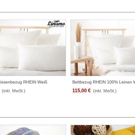
Kissenbezug RHEIN Weiß
Bettbezug RHEIN 100% Leinen 
SCHNELLANSICHT
SCHNELLANSICHT
t – 100% Leinen In
170g/qm Verschiedene Größen
115,00 €
(inkl. MwSt.)
(inkl. MwSt.)
edenen Größen