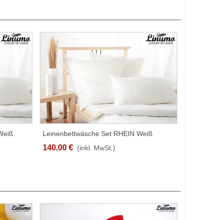
Weiß
Leinenbettwäsche Set RHEIN Weiß
SCHNELLANSICHT
Gebleicht 2tlg. Garnitur 170g/qm
140,00 €
(inkl. MwSt.)