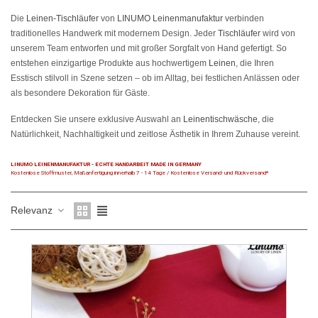
Die
Leinen-Tischläufer
von
LINUMO Leinenmanufaktur
verbinden
traditionelles Handwerk mit modernem Design. Jeder
Tischläufer
wird von
unserem Team entworfen und mit großer Sorgfalt von Hand gefertigt. So
entstehen einzigartige Produkte aus hochwertigem
Leinen
, die Ihren
Esstisch stilvoll in Szene setzen – ob im Alltag, bei festlichen Anlässen oder
als besondere Dekoration für Gäste.
Entdecken Sie unsere exklusive Auswahl an
Leinentischwäsche
, die
Natürlichkeit, Nachhaltigkeit und zeitlose Ästhetik in Ihrem Zuhause vereint.
LINUMO LEINENMANUFAKTUR - ECHTE HANDARBEIT MADE IN GERMANY
Kostenlose Stoffmuster, Maßanfertigung innerhalb 7 - 14 Tage / Kostenlose Versand- und Rückversand*
Relevanz